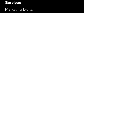
Serviços
Marketing Digital
Website
Design Gráfico
Foto e Vídeo
Links Úteis
Pedir proposta
Blog
Contactos
Valores da Disaine
Política de Privacidade
Política de Cookies
Livro de Reclamações